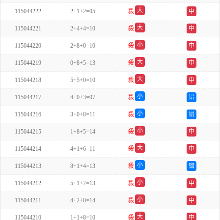
单
大
115044222
2+1+2=05
殺
中
双
大
115044221
2+4+4=10
殺
中
双
小
115044220
2+8+0=10
殺
中
单
大
115044219
0+8+5=13
殺
中
双
大
115044218
5+5+0=10
殺
中
单
小
115044217
4+0+3=07
殺
错
单
小
115044216
3+0+8=11
殺
错
单
小
115044215
1+8+5=14
殺
中
单
大
115044214
4+1+6=11
殺
中
双
小
115044213
8+1+4=13
殺
错
单
小
115044212
5+1+7=13
殺
中
双
小
115044211
4+2+8=14
殺
中
单
大
115044210
1+1+8=10
殺
中