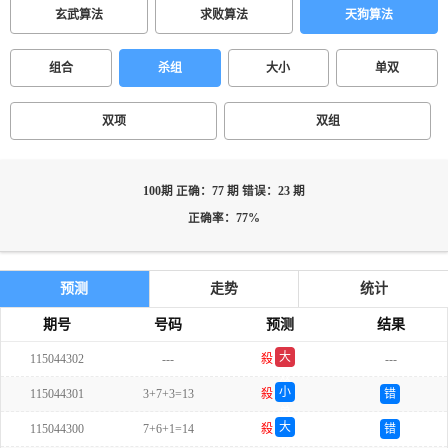
玄武算法
求败算法
天狗算法
组合
杀组
大小
单双
双项
双组
100期 正确：77 期 错误：23 期
正确率：77%
预测
走势
统计
期号
号码
预测
结果
大
115044302
---
殺
---
双
小
115044301
3+7+3=13
殺
错
单
大
115044300
7+6+1=14
殺
错
双