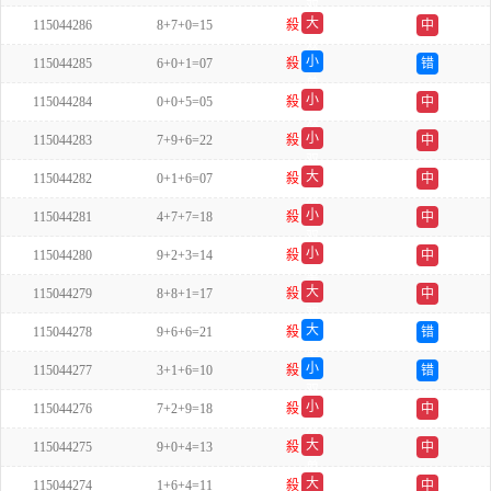
双
大
115044286
8+7+0=15
殺
中
双
小
115044285
6+0+1=07
殺
错
单
小
115044284
0+0+5=05
殺
中
双
小
115044283
7+9+6=22
殺
中
双
大
115044282
0+1+6=07
殺
中
双
小
115044281
4+7+7=18
殺
中
双
小
115044280
9+2+3=14
殺
中
单
大
115044279
8+8+1=17
殺
中
双
大
115044278
9+6+6=21
殺
错
单
小
115044277
3+1+6=10
殺
错
双
小
115044276
7+2+9=18
殺
中
双
大
115044275
9+0+4=13
殺
中
单
大
115044274
1+6+4=11
殺
中