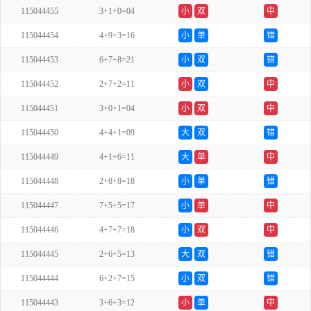
115044455
3+1+0=04
小
双
中
115044454
4+9+3=16
小
单
错
115044453
6+7+8=21
小
双
错
115044452
2+7+2=11
小
双
中
115044451
3+0+1=04
小
双
中
115044450
4+4+1=09
大
双
错
115044449
4+1+6=11
大
单
中
115044448
2+8+8=18
小
单
错
115044447
7+5+5=17
小
单
中
115044446
4+7+7=18
小
双
中
115044445
2+6+5=13
大
双
错
115044444
6+2+7=15
小
双
错
115044443
3+6+3=12
小
单
中