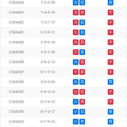
115044404
7+2+0=09
大
双
错
115044403
7+4+8=19
大
单
中
115044402
7+3+7=17
大
双
中
115044401
0+3+8=11
小
双
中
115044400
2+8+6=16
大
双
中
115044399
5+0+1=06
小
单
中
115044398
2+8+2=12
大
双
中
115044397
9+1+3=13
小
单
中
115044396
3+0+0=03
大
双
错
115044395
6+0+4=10
小
双
中
115044394
6+5+4=15
小
单
中
115044393
8+7+2=17
小
双
错
115044392
6+7+9=22
小
单
错