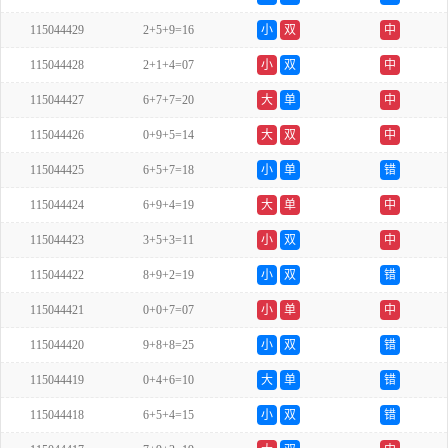
115044429
2+5+9=16
小
双
中
115044428
2+1+4=07
小
双
中
115044427
6+7+7=20
大
单
中
115044426
0+9+5=14
大
双
中
115044425
6+5+7=18
小
单
错
115044424
6+9+4=19
大
单
中
115044423
3+5+3=11
小
双
中
115044422
8+9+2=19
小
双
错
115044421
0+0+7=07
小
单
中
115044420
9+8+8=25
小
双
错
115044419
0+4+6=10
大
单
错
115044418
6+5+4=15
小
双
错