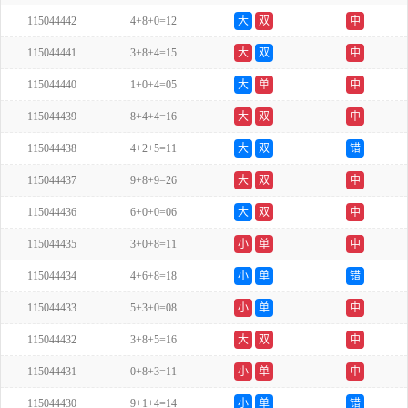
115044442
4+8+0=12
大
双
中
115044441
3+8+4=15
大
双
中
115044440
1+0+4=05
大
单
中
115044439
8+4+4=16
大
双
中
115044438
4+2+5=11
大
双
错
115044437
9+8+9=26
大
双
中
115044436
6+0+0=06
大
双
中
115044435
3+0+8=11
小
单
中
115044434
4+6+8=18
小
单
错
115044433
5+3+0=08
小
单
中
115044432
3+8+5=16
大
双
中
115044431
0+8+3=11
小
单
中
115044430
9+1+4=14
小
单
错