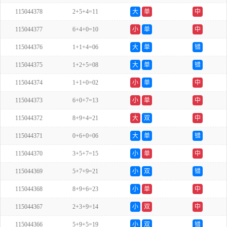
115044378
2+5+4=11
大
单
中
115044377
6+4+0=10
小
单
中
115044376
1+1+4=06
大
单
错
115044375
1+2+5=08
大
单
错
115044374
1+1+0=02
小
单
中
115044373
6+0+7=13
小
单
中
115044372
8+9+4=21
大
双
中
115044371
0+6+0=06
大
单
错
115044370
3+5+7=15
小
单
中
115044369
5+7+9=21
小
双
错
115044368
8+9+6=23
小
单
中
115044367
2+3+9=14
小
双
中
115044366
5+9+5=19
小
双
错