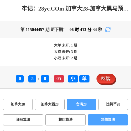
牢记：28yc.COm 加拿大28-加拿大黑马预测|PC28在线预测官网|pc加拿大预测开奖_极致火热优质的免费预测
第
115044457
期 距下期：
06
时
413
分
34
秒
大单
未开:
1
期
大双
未开:
3
期
小双
未开:
2
期
0
5
0
05
小
单
咪牌
+
+
=
-
加拿大28
加拿大西28
台湾28
比特币28
狂马算法
将臣算法
冷酷算法