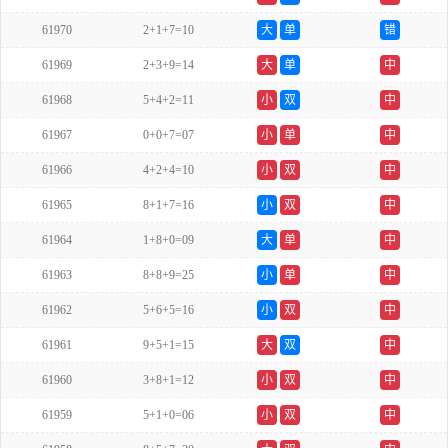
61970
2+1+7=10
大
单
错
61969
2+3+9=14
大
单
中
61968
5+4+2=11
小
双
中
61967
0+0+7=07
小
单
中
61966
4+2+4=10
小
双
中
61965
8+1+7=16
小
双
中
61964
1+8+0=09
大
单
中
61963
8+8+9=25
小
单
中
61962
5+6+5=16
小
双
中
61961
9+5+1=15
大
双
中
61960
3+8+1=12
小
双
中
61959
5+1+0=06
小
双
中