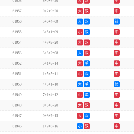
61958
8+5+7=20
大
双
中
61957
9+2+9=20
大
双
中
61956
5+0+4=09
大
双
错
61955
3+5+1=09
小
双
中
61954
4+7+9=20
大
双
中
61953
3+3+2=08
大
双
中
61952
5+1+8=14
大
单
中
61951
1+5+5=11
小
双
中
61950
4+5+1=10
大
单
错
61949
7+1+4=12
小
单
中
61948
8+6+6=20
大
双
中
61947
0+8+7=15
大
双
中
61946
1+9+6=16
小
双
中