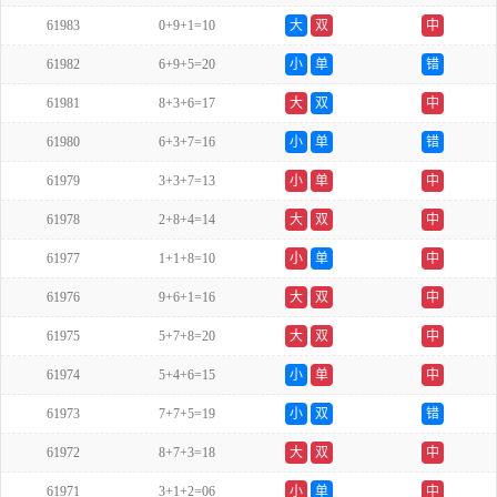
61983
0+9+1=10
大
双
中
61982
6+9+5=20
小
单
错
61981
8+3+6=17
大
双
中
61980
6+3+7=16
小
单
错
61979
3+3+7=13
小
单
中
61978
2+8+4=14
大
双
中
61977
1+1+8=10
小
单
中
61976
9+6+1=16
大
双
中
61975
5+7+8=20
大
双
中
61974
5+4+6=15
小
单
中
61973
7+7+5=19
小
双
错
61972
8+7+3=18
大
双
中
61971
3+1+2=06
小
单
中