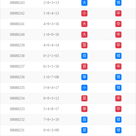
08080243
2+8+3=13
大
错
08080242
1+8+4=13
小
中
08080241
4+9+3=16
大
中
08080240
1+8+9=18
大
中
08080239
4+6+4=14
双
中
08080238
0+2+1=03
双
错
08080237
6+3+1=10
双
中
08080236
1+0+7=08
单
错
08080235
5+8+4=17
小
错
08080234
0+9+3=12
双
中
08080233
5+4+8=17
单
中
08080232
7+9+3=19
双
错
08080231
0+6+3=09
双
错